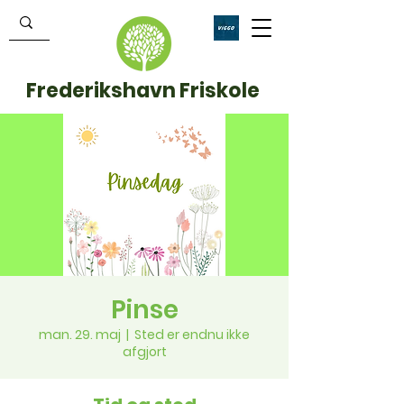
Frederikshavn Friskole
Pinse
man. 29. maj
  |  
Sted er endnu ikke
afgjort