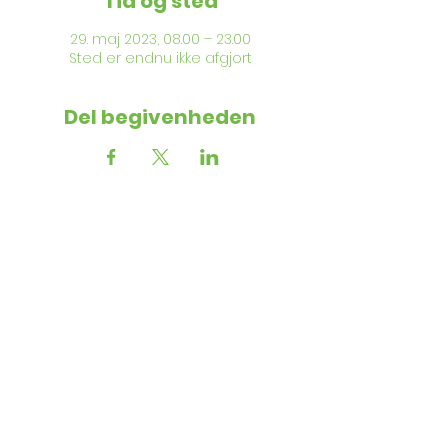
Tid og sted
29. maj 2023, 08.00 – 23.00
Sted er endnu ikke afgjort
Del begivenheden
Kontakt
Følg med
os