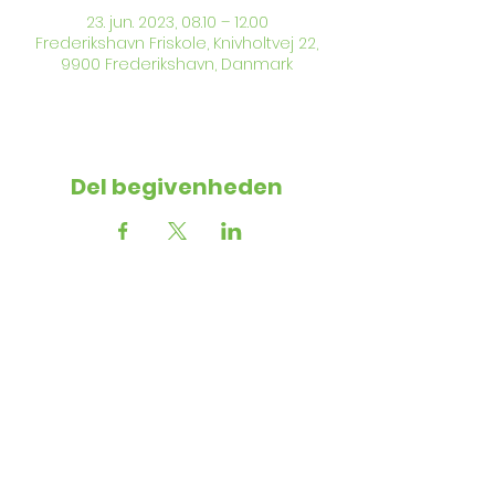
23. jun. 2023, 08.10 – 12.00
Frederikshavn Friskole, Knivholtvej 22,
9900 Frederikshavn, Danmark
Del begivenheden
Kontakt
Følg med
os